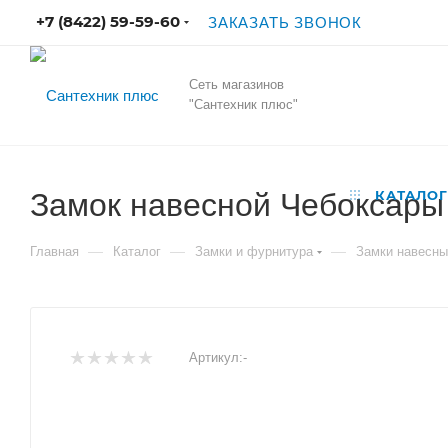
+7 (8422) 59-59-60
ЗАКАЗАТЬ ЗВОНОК
Сеть магазинов
"Сантехник плюс"
Замок навесной Чебоксары 
КАТАЛОГ
—
—
—
Главная
Каталог
Замки и фурнитура
Замки навесны
Артикул:
-