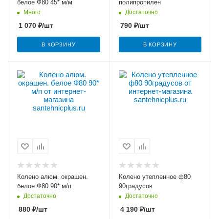
белое Ф80 45* м/м
полипропилен
Много
Достаточно
1 070
₽
/шт
790
₽
/шт
В КОРЗИНУ
В КОРЗИНУ
Колено алюм. окрашен.
Колено утепленное ф80
белое Ф80 90* м/п
90градусов
Достаточно
Достаточно
880
₽
/шт
4 190
₽
/шт