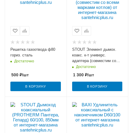
Решетка газоотвода ф80
STOUT Элемент дымох.
гориз. сталь
коакс. к-т универс.
адаптера (совместим со
Достаточно
всеми марками котлов)
Достаточно
500
₽
/шт
1 300
₽
/шт
В КОРЗИНУ
В КОРЗИНУ