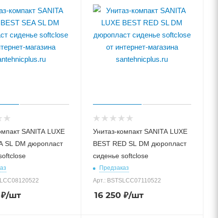
омпакт SANITA LUXE
Унитаз-компакт SANITA LUXE
A SL DM дюропласт
BEST RED SL DM дюропласт
oftclose
сиденье softclose
аз
Предзаказ
SLCC08120522
Арт.: BSTSLCC07110522
₽
/шт
16 250
₽
/шт