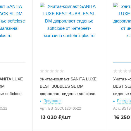
SANITA LUXE
Унитаз-компакт SANITA LUXE
Унитаз-к
DM
BEST BUBBLES SL DM
BEST SE
е softclose
дюропласт сиденье softclose
сиденье s
Предзаказ
Предзак
0522
Арт.: BSTSLCC12040522
Арт.: BST
13 020
₽
/шт
16 250