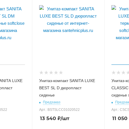
SANITA LUXE
Унитаз-компакт SANITA LUXE
Унитаз-к
опласт
BEST SL D дюропласт
CLASSIC
сиденье
сиденье s
Предзаказ
Предзак
0522
Арт.: BSTSLCC01020522
Арт.: CS
13 540
₽
/шт
11 050