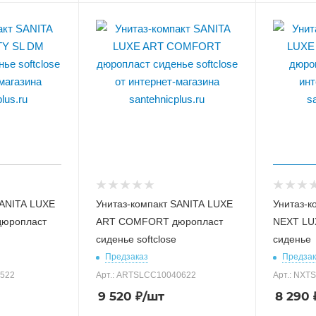
SANITA LUXE
Унитаз-компакт SANITA LUXE
Унитаз-к
дюропласт
ART COMFORT дюропласт
NEXT LU
сиденье softclose
сиденье
Предзаказ
Предзак
0522
Арт.: ARTSLCC10040622
Арт.: NXT
9 520
₽
/шт
8 290