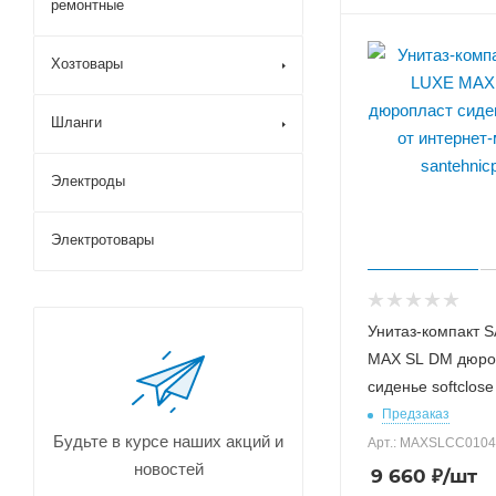
ремонтные
Хозтовары
Шланги
Электроды
Электротовары
Унитаз-компакт 
MAX SL DM дюро
сиденье softclose
Предзаказ
Будьте в курсе наших акций и
Арт.: MAXSLCC010
новостей
9 660
₽
/шт