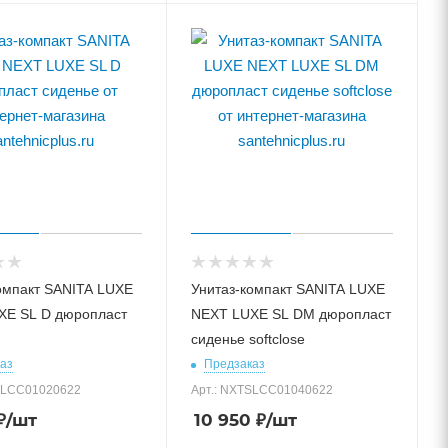
омпакт SANITA LUXE
Унитаз-компакт SANITA LUXE
XE SL D дюропласт
NEXT LUXE SL DM дюропласт
сиденье softclose
аз
Предзаказ
SLCC01020622
Арт.: NXTSLCC01040622
₽
/шт
10 950
₽
/шт