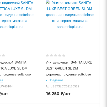
одвесной SANITA
Унитаз-компакт SANITA LUXE
TICA LUXE SL DM
BEST GREEN SL DM
т сиденье softclose
дюропласт сиденье softclose
аз
Предзаказ
SLWH0104
Арт.: BSTSLCC09130522
₽
/шт
16 250
₽
/шт