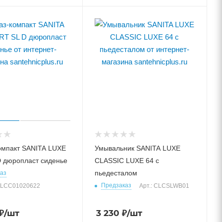
омпакт SANITA LUXE
Умывальник SANITA LUXE
 дюропласт сиденье
CLASSIC LUXE 64 с
пьедесталом
аз
Предзаказ
SLCC01020622
Арт.: CLCSLWB01
₽
/шт
3 230
₽
/шт