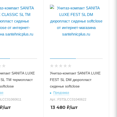
омпакт SANITA LUXE
Унитаз-компакт SANITA LUXE
 SL TM термопласт
FEST SL DM дюропласт
oftclose
сиденье softclose
аз
Предзаказ
CSLCC01060611
Арт.: FSTSLCC01040622
₽
/шт
13 480
₽
/шт