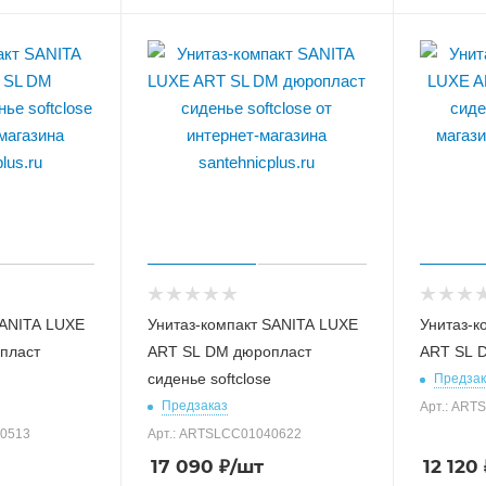
SANITA LUXE
Унитаз-компакт SANITA LUXE
Унитаз-к
пласт
ART SL DM дюропласт
ART SL D
сиденье softclose
Предзак
Предзаказ
Арт.: ART
40513
Арт.: ARTSLCC01040622
17 090
₽
/шт
12 120