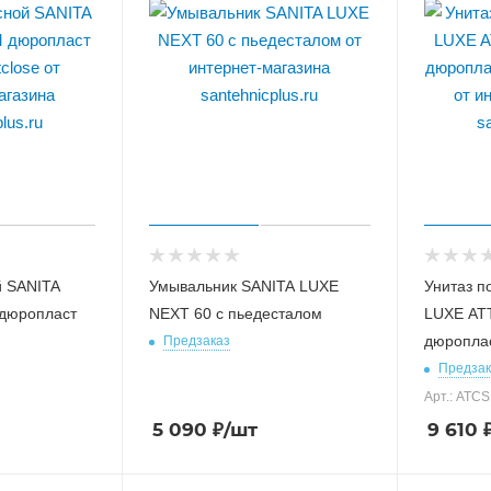
й SANITA
Умывальник SANITA LUXE
Унитаз п
 дюропласт
NEXT 60 с пьедесталом
LUXE AT
дюроплас
Предзаказ
Предзак
Арт.: ATC
5 090
₽
/шт
9 610