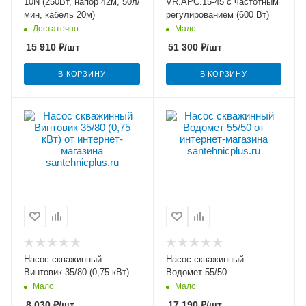
10N (250Вт, напор 42м, 50л/
VR.APC.15-45 с частотным
мин, кабель 20м)
регулированием (600 Вт)
Достаточно
Мало
15 910
₽
/шт
51 300
₽
/шт
В КОРЗИНУ
В КОРЗИНУ
Насос скважинный
Насос скважинный
Винтовик 35/80 (0,75 кВт)
Водомет 55/50
Мало
Мало
8 030
₽
/шт
17 190
₽
/шт