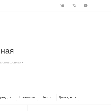
нная
за сильфонная
ренд
В наличии
Тип
Длина, м