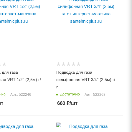
 для газа
Подводка для газа
ая VRT 1/2" (2,5м) г/
сильфонная VRT 3/4" (2,5м) г/
г
чно
Достаточно
Арт.: 522246
Арт.: 522268
шт
660
₽
/шт