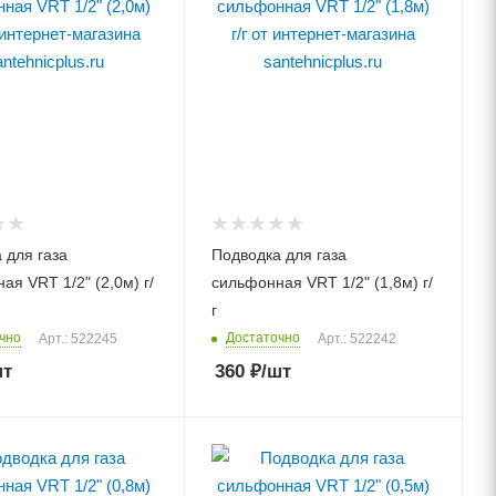
 для газа
Подводка для газа
ая VRT 1/2" (2,0м) г/
сильфонная VRT 1/2" (1,8м) г/
г
чно
Достаточно
Арт.: 522245
Арт.: 522242
шт
360
₽
/шт