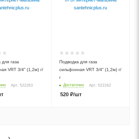
 для газа
Подводка для газа
ая VRT 3/4" (1,2м) г/
сильфонная VRT 3/4" (1,2м) г/
г
чно
Достаточно
Арт.: 522263
Арт.: 522262
шт
520
₽
/шт