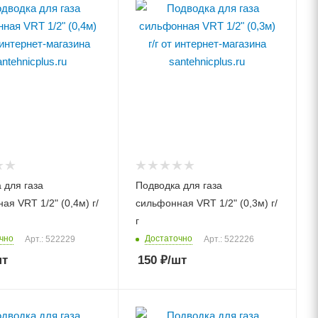
 для газа
Подводка для газа
ая VRT 1/2" (0,4м) г/
сильфонная VRT 1/2" (0,3м) г/
г
чно
Достаточно
Арт.: 522229
Арт.: 522226
шт
150
₽
/шт