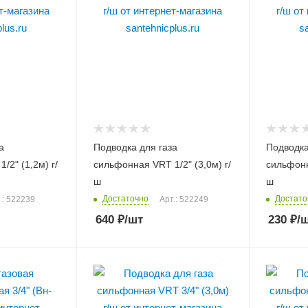
а
Подводка для газа
Подводка
/2" (1,2м) г/
сильфонная VRT 1/2" (3,0м) г/
сильфонн
ш
ш
Достаточно
Достато
.: 522239
Арт.: 522249
640
₽
/шт
230
₽
/