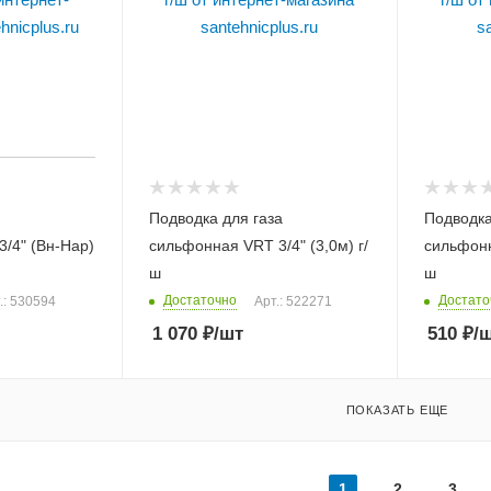
Подводка для газа
Подводка
3/4" (Вн-Нар)
сильфонная VRT 3/4" (3,0м) г/
сильфонн
ш
ш
Достаточно
Достато
.: 530594
Арт.: 522271
1 070
₽
/шт
510
₽
/
ПОКАЗАТЬ ЕЩЕ
1
2
3