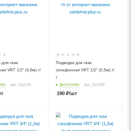
 для газа
Подводка для газа
ая VRT 1/2" (0,8м) г/
сильфонная VRT 1/2" (0,5м) г/
г
чно
Достаточно
Арт.: 522235
Арт.: 522230
шт
190
₽
/шт