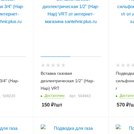
Вставка газовая
Подводка
3/4" (Нар-
диэлектрическая 1/2" (Нар-
сильфонн
Нар) VRT
г
Достаточно
Достато
.: 509220
Арт.: 504943
150
₽
/шт
570
₽
/