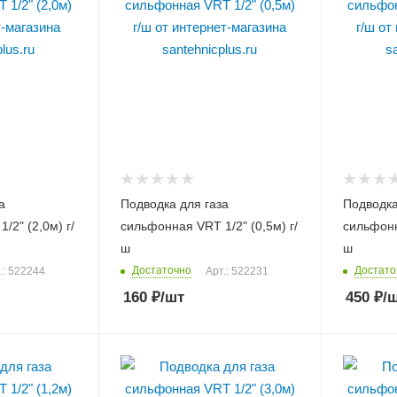
а
Подводка для газа
Подводка
/2" (2,0м) г/
сильфонная VRT 1/2" (0,5м) г/
сильфонн
ш
ш
Достаточно
Достато
.: 522244
Арт.: 522231
160
₽
/шт
450
₽
/