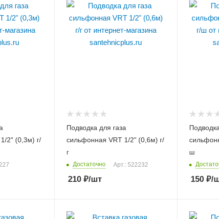
а
Подводка для газа
Подводка
/2" (0,3м) г/
сильфонная VRT 1/2" (0,6м) г/
сильфонн
г
ш
Достаточно
Достато
2227
Арт.: 522232
210
₽
/шт
150
₽
/