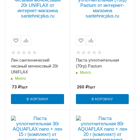
Лен сантехнический
Паста уплотнительная
чесаный моченсовый 20г
(70гр) Pastum
UNIFLAX
Много
Много
73
₽
/шт
260
₽
/шт
В КОРЗИНУ
В КОРЗИНУ