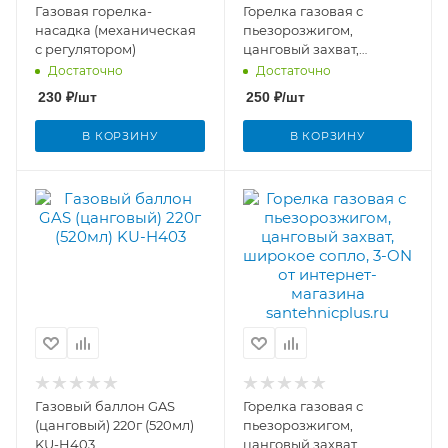
Газовая горелка-
Горелка газовая с
насадка (механическая
пьезорозжигом,
с регулятором)
цанговый захват,
широкое сопло, Китай
Достаточно
Достаточно
230
₽
/шт
250
₽
/шт
В КОРЗИНУ
В КОРЗИНУ
Газовый баллон GAS
Горелка газовая с
(цанговый) 220г (520мл)
пьезорозжигом,
KU-H403
цанговый захват,