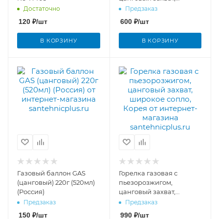
широкое сопло, 3-ON
Достаточно
Предзаказ
120
₽
/шт
600
₽
/шт
В КОРЗИНУ
В КОРЗИНУ
Газовый баллон GAS
Горелка газовая с
(цанговый) 220г (520мл)
пьезорозжигом,
(Россия)
цанговый захват,
широкое сопло, Корея
Предзаказ
Предзаказ
150
₽
/шт
990
₽
/шт