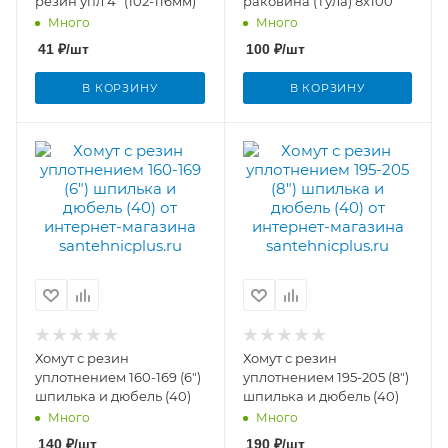
резин упл 4" (102-116мм)
раковина (Тула) 8х100
Много
Много
41
₽
/шт
100
₽
/шт
В КОРЗИНУ
В КОРЗИНУ
Хомут с резин
Хомут с резин
уплотнением 160-169 (6")
уплотнением 195-205 (8")
шпилька и дюбель (40)
шпилька и дюбель (40)
Много
Много
140
₽
/шт
190
₽
/шт