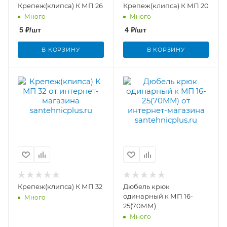
Крепеж(клипса) К МП 26
Крепеж(клипса) К МП 20
Много
Много
5
₽
/шт
4
₽
/шт
В КОРЗИНУ
В КОРЗИНУ
Крепеж(клипса) К МП 32
Дюбель крюк
одинарный к МП 16-
Много
25(70ММ)
Много