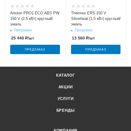
Ariston PRO1 ECO ABS PW
Thermex ERS 150 V
150 V (2,5 кВт) круглый/
Silverheat (1,5 кВт) круглый/
эмаль
эмаль
Предзаказ
Предзаказ
25 440
₽
/шт
13 560
₽
/шт
ПРЕДЗАКАЗ
ПРЕДЗАКАЗ
КАТАЛОГ
АКЦИИ
УСЛУГИ
БРЕНДЫ
КОМПАНИЯ