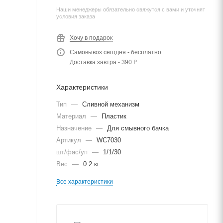
Наши менеджеры обязательно свяжутся с вами и уточнят
условия заказа
Хочу в подарок
Самовывоз сегодня - бесплатно
Доставка завтра - 390 ₽
Характеристики
Тип
—
Сливной механизм
Материал
—
Пластик
Назначение
—
Для смывного бачка
Артикул
—
WC7030
шт/фас/уп
—
1/1/30
Вес
—
0.2 кг
Все характеристики