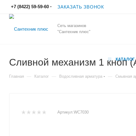
+7 (8422) 59-59-60
ЗАКАЗАТЬ ЗВОНОК
Сеть магазинов
"Сантехник плюс"
Сливной механизм 1 кноп 
КАТАЛОГ
—
—
—
Главная
Каталог
Водосливная арматура
Смывная а
Артикул:
WC7030