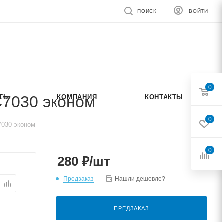
ПОИСК
ВОЙТИ
0
C7030 эконом
ТЬ
КОМПАНИЯ
КОНТАКТЫ
0
7030 эконом
0
280
₽
/шт
Предзаказ
Нашли дешевле?
ПРЕДЗАКАЗ