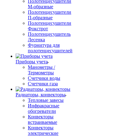
Полотенцесушители
М-образные
Полотенцесушители
П-образные
Полотенцесушители
Фокстрот
Полотенцесушитель
Лесенка
Фурнитура для
полотенцесушителей
Приборы учета
Манометры /
Термометры
Счетчики воды
Счетчики газа
Радиаторы, конвекторы
Тепловые завесы
Инфракрасные
обогреватели
Конвекторы
встраиваемые
Конвекторы
электрические