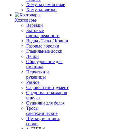
Хомуты ремонтные
Хомуты-врезки
Хозтовары
Веревки
Бытовые
принадлежности
Ведра / Тазы / Ковши
Газовые горелки
Гладильные доски
Лейки
Оборудование для
пикника
Перчатки и
рукавицы
Разное
Садовый инструмент
Средства от комаров
и жука
Сушилки для белья
Тросы
сантехнические
Щетки, венники,
совки
+ ЕЩЕ 4