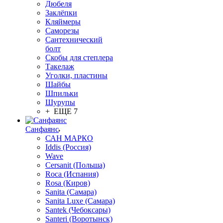
Дюбеля
Заклёпки
Кляймеры
Саморезы
Сантехнический
болт
Скобы для степлера
Такелаж
Уголки, пластины
Шайбы
Шпильки
Шурупы
+ ЕЩЕ 7
Санфаянс
САН МАРКО
Iddis (Россия)
Wave
Cersanit (Польша)
Roca (Испания)
Rosa (Киров)
Sanita (Самара)
Sanita Luxe (Самара)
Santek (Чебоксары)
Santeri (Воротынск)