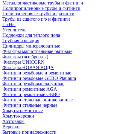
Металлопластиковые трубы и фитинги
Полипропиленовые трубы и фитинги
Полиэтиленовые трубы и фитинги
Трубы из сшитого п/э и фитинги
ТЭНы
Утеплитель
Подложки для теплого пола
Трубная изоляция
Цилиндры минераловатные
Фильтры магистральные бытовые
Фильтры (все бренды)
Фильтры UNICORN
Фильтры НОВАЯ ВОДА
Фитинги резьбовые и ремонтные
Фитинги резьбовые GEBO Platinum
Фитинги резьбовые латунные
Фитинги ремонтные AGA
Фитинги ремонтные GEBO
Фитинги стальные оцинкованные
Фитинги стальные черные
Хомуты ремонтные
Хомуты-врезки
Хозтовары
Веревки
Бытовые принадлежности