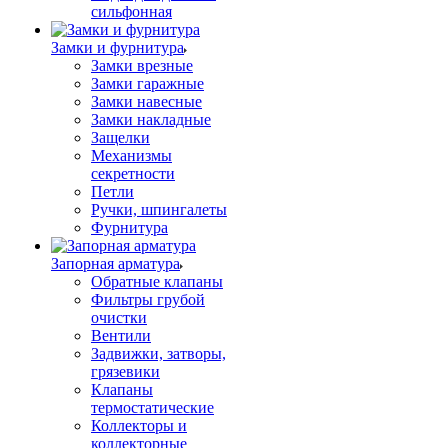
сильфонная
Замки и фурнитура
Замки врезные
Замки гаражные
Замки навесные
Замки накладные
Защелки
Механизмы
секретности
Петли
Ручки, шпингалеты
Фурнитура
Запорная арматура
Обратные клапаны
Фильтры грубой
очистки
Вентили
Задвижки, затворы,
грязевики
Клапаны
термостатические
Коллекторы и
коллекторные