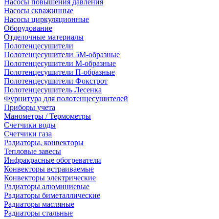
Насосы повышения давления
Насосы скважинные
Насосы циркуляционные
Оборудование
Отделочные материалы
Полотенцесушители
Полотенцесушители 5М-образные
Полотенцесушители М-образные
Полотенцесушители П-образные
Полотенцесушители Фокстрот
Полотенцесушитель Лесенка
Фурнитура для полотенцесушителей
Приборы учета
Манометры / Термометры
Счетчики воды
Счетчики газа
Радиаторы, конвекторы
Тепловые завесы
Инфракрасные обогреватели
Конвекторы встраиваемые
Конвекторы электрические
Радиаторы алюминиевые
Радиаторы биметаллические
Радиаторы масляные
Радиаторы стальные