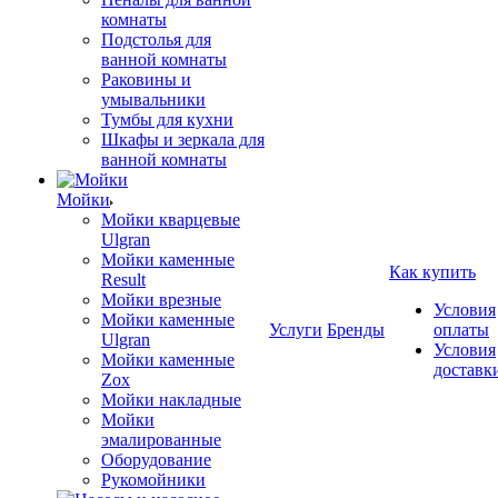
комнаты
Подстолья для
ванной комнаты
Раковины и
умывальники
Тумбы для кухни
Шкафы и зеркала для
ванной комнаты
Мойки
Мойки кварцевые
Ulgran
Мойки каменные
Как купить
Result
Мойки врезные
Условия
Мойки каменные
Услуги
Бренды
оплаты
Ulgran
Условия
Мойки каменные
доставк
Zox
Мойки накладные
Мойки
эмалированные
Оборудование
Рукомойники