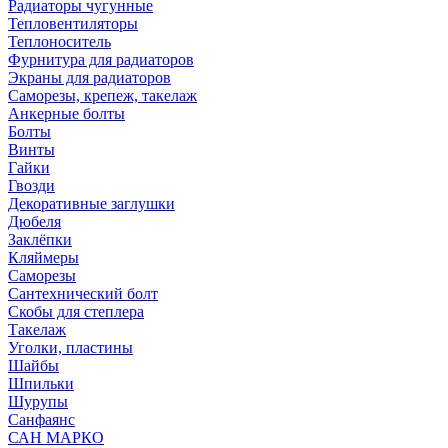
Радиаторы чугунные
Тепловентиляторы
Теплоноситель
Фурнитура для радиаторов
Экраны для радиаторов
Саморезы, крепеж, такелаж
Анкерные болты
Болты
Винты
Гайки
Гвозди
Декоративные заглушки
Дюбеля
Заклёпки
Кляймеры
Саморезы
Сантехнический болт
Скобы для степлера
Такелаж
Уголки, пластины
Шайбы
Шпильки
Шурупы
Санфаянс
САН МАРКО