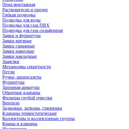
Пена монтажная
Растворители и прочее
Гибкая подводка
Подводка для воды
Подводка для газа ПВХ
Подводка для газа сильфонная
Замки и фурнитура
Замки врезные
Замки гаражные
Замки навесные
Замки накладные
Защелки
Механизмы секретности
Петли
Ручки, шпингалеты
Фурнитура
Запорная арматура
Обратные клапаны
Фильтры грубой очистки
Вентили
Задвижки, затворы, грязевики
Клапаны термостатические
Коллекторы и коллекторные группы
Краны и клапаны
Инструмент