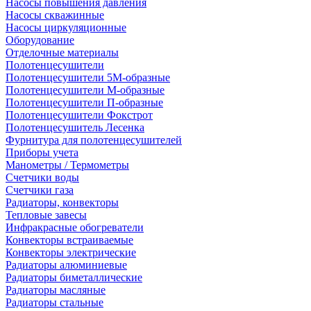
Насосы повышения давления
Насосы скважинные
Насосы циркуляционные
Оборудование
Отделочные материалы
Полотенцесушители
Полотенцесушители 5М-образные
Полотенцесушители М-образные
Полотенцесушители П-образные
Полотенцесушители Фокстрот
Полотенцесушитель Лесенка
Фурнитура для полотенцесушителей
Приборы учета
Манометры / Термометры
Счетчики воды
Счетчики газа
Радиаторы, конвекторы
Тепловые завесы
Инфракрасные обогреватели
Конвекторы встраиваемые
Конвекторы электрические
Радиаторы алюминиевые
Радиаторы биметаллические
Радиаторы масляные
Радиаторы стальные