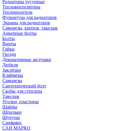
Радиаторы чугунные
Тепловентиляторы
Теплоноситель
Фурнитура для радиаторов
Экраны для радиаторов
Саморезы, крепеж, такелаж
Анкерные болты
Болты
Винты
Гайки
Гвозди
Декоративные заглушки
Дюбеля
Заклёпки
Кляймеры
Саморезы
Сантехнический болт
Скобы для степлера
Такелаж
Уголки, пластины
Шайбы
Шпильки
Шурупы
Санфаянс
САН МАРКО