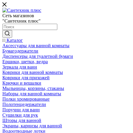
Сеть магазинов
"Сантехник плюс"
Каталог
Аксессуары для ванной комнаты
Бумагодержатели
Диспенсеры для туалетной бумаги
Ершики, щетки, ведра
Зеркала для ванн
Коврики для ванной комнаты
Коврики для прихожей
Крючки и вешалки
Мыльницы, корзины, стаканы
Наборы для ванной комнаты
Полки хромированные
Полотенцедержатели
Поручни для ванн
Сушилки для рук
Шторы для ванной
Экраны, карнизы для ванной
Водоотводные лотки