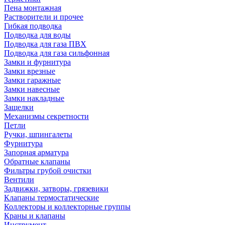
Пена монтажная
Растворители и прочее
Гибкая подводка
Подводка для воды
Подводка для газа ПВХ
Подводка для газа сильфонная
Замки и фурнитура
Замки врезные
Замки гаражные
Замки навесные
Замки накладные
Защелки
Механизмы секретности
Петли
Ручки, шпингалеты
Фурнитура
Запорная арматура
Обратные клапаны
Фильтры грубой очистки
Вентили
Задвижки, затворы, грязевики
Клапаны термостатические
Коллекторы и коллекторные группы
Краны и клапаны
Инструмент