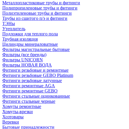
Металлопластиковые трубы и фитинги
Полипропиленовые трубы и фитинги
Полиэтиленовые трубы и фитинги
Трубы из сшитого п/э и фитинги
ТЭНы
Утеплитель
Подложки для теплого пола
Трубная изоляция
Цилиндры минераловатные
Фильтры магистральные бытовые
Фильтры (все бренды)
Фильтры UNICORN
Фильтры НОВАЯ ВОДА
Фитинги резьбовые и ремонтные
Фитинги резьбовые GEBO Platinum
Фитинги резьбовые латунные
Фитинги ремонтные AGA
Фитинги ремонтные GEBO
Фитинги стальные оцинкованные
Фитинги стальные черные
Хомуты ремонтные
Хомуты-врезки
Хозтовары
Веревки
Бытовые принадлежности