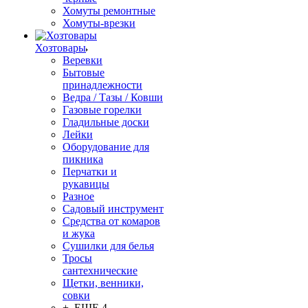
Хомуты ремонтные
Хомуты-врезки
Хозтовары
Веревки
Бытовые
принадлежности
Ведра / Тазы / Ковши
Газовые горелки
Гладильные доски
Лейки
Оборудование для
пикника
Перчатки и
рукавицы
Разное
Садовый инструмент
Средства от комаров
и жука
Сушилки для белья
Тросы
сантехнические
Щетки, венники,
совки
+ ЕЩЕ 4