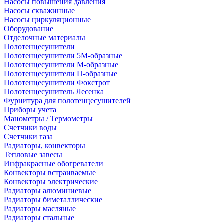
Насосы повышения давления
Насосы скважинные
Насосы циркуляционные
Оборудование
Отделочные материалы
Полотенцесушители
Полотенцесушители 5М-образные
Полотенцесушители М-образные
Полотенцесушители П-образные
Полотенцесушители Фокстрот
Полотенцесушитель Лесенка
Фурнитура для полотенцесушителей
Приборы учета
Манометры / Термометры
Счетчики воды
Счетчики газа
Радиаторы, конвекторы
Тепловые завесы
Инфракрасные обогреватели
Конвекторы встраиваемые
Конвекторы электрические
Радиаторы алюминиевые
Радиаторы биметаллические
Радиаторы масляные
Радиаторы стальные