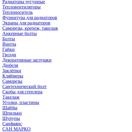
Радиаторы чугунные
Тепловентиляторы
Теплоноситель
Фурнитура для радиаторов
Экраны для радиаторов
Саморезы, крепеж, такелаж
Анкерные болты
Болты
Винты
Гайки
Гвозди
Декоративные заглушки
Дюбеля
Заклёпки
Кляймеры
Саморезы
Сантехнический болт
Скобы для степлера
Такелаж
Уголки, пластины
Шайбы
Шпильки
Шурупы
Санфаянс
САН МАРКО