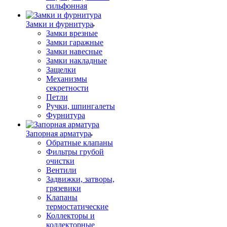
сильфонная
Замки и фурнитура
Замки врезные
Замки гаражные
Замки навесные
Замки накладные
Защелки
Механизмы
секретности
Петли
Ручки, шпингалеты
Фурнитура
Запорная арматура
Обратные клапаны
Фильтры грубой
очистки
Вентили
Задвижки, затворы,
грязевики
Клапаны
термостатические
Коллекторы и
коллекторные