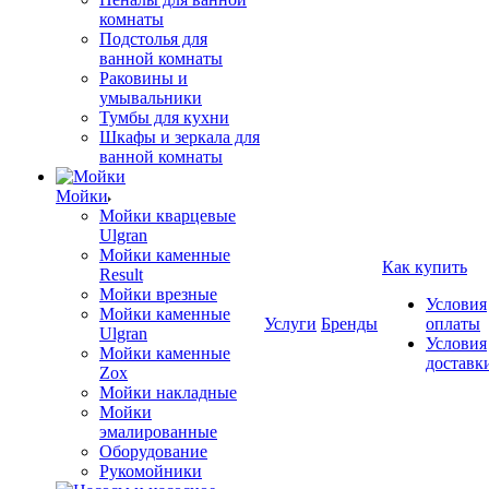
комнаты
Подстолья для
ванной комнаты
Раковины и
умывальники
Тумбы для кухни
Шкафы и зеркала для
ванной комнаты
Мойки
Мойки кварцевые
Ulgran
Мойки каменные
Как купить
Result
Мойки врезные
Условия
Мойки каменные
Услуги
Бренды
оплаты
Ulgran
Условия
Мойки каменные
доставк
Zox
Мойки накладные
Мойки
эмалированные
Оборудование
Рукомойники