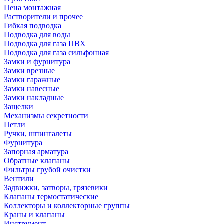
Пена монтажная
Растворители и прочее
Гибкая подводка
Подводка для воды
Подводка для газа ПВХ
Подводка для газа сильфонная
Замки и фурнитура
Замки врезные
Замки гаражные
Замки навесные
Замки накладные
Защелки
Механизмы секретности
Петли
Ручки, шпингалеты
Фурнитура
Запорная арматура
Обратные клапаны
Фильтры грубой очистки
Вентили
Задвижки, затворы, грязевики
Клапаны термостатические
Коллекторы и коллекторные группы
Краны и клапаны
Инструмент