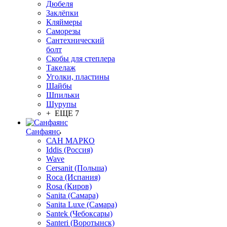
Дюбеля
Заклёпки
Кляймеры
Саморезы
Сантехнический
болт
Скобы для степлера
Такелаж
Уголки, пластины
Шайбы
Шпильки
Шурупы
+ ЕЩЕ 7
Санфаянс
САН МАРКО
Iddis (Россия)
Wave
Cersanit (Польша)
Roca (Испания)
Rosa (Киров)
Sanita (Самара)
Sanita Luxe (Самара)
Santek (Чебоксары)
Santeri (Воротынск)