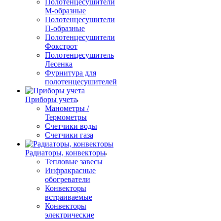
Полотенцесушители
М-образные
Полотенцесушители
П-образные
Полотенцесушители
Фокстрот
Полотенцесушитель
Лесенка
Фурнитура для
полотенцесушителей
Приборы учета
Манометры /
Термометры
Счетчики воды
Счетчики газа
Радиаторы, конвекторы
Тепловые завесы
Инфракрасные
обогреватели
Конвекторы
встраиваемые
Конвекторы
электрические