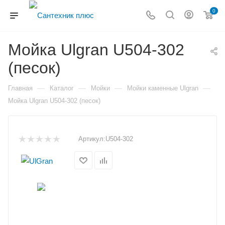
0
Мойка Ulgran U504-302
(песок)
—
—
—
—
Главная
Каталог
Мойки
Мойки каменные Ulgran
Мойка Ulgran U504-302 (песок)
Артикул:
U504-302