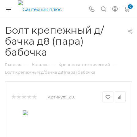
0
Болт крепежный д/
бачка д8 (пара)
бабочка
—
—
—
Главная
Каталог
Крепеж сантехнический
Болт крепежный д/бачка д8 (пара) бабочка
Артикул:
1.2.9.