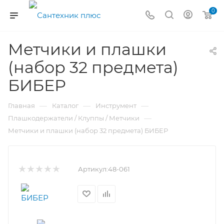
0
Метчики и плашки
(набор 32 предмета)
БИБЕР
—
—
—
Главная
Каталог
Инструмент
—
Плашкодержатели / Клуппы / Метчики
Метчики и плашки (набор 32 предмета) БИБЕР
Артикул:
48-061