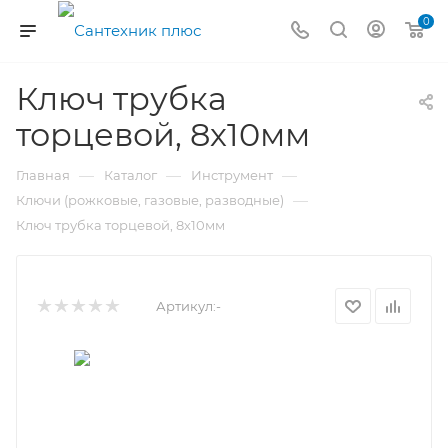
0
Ключ трубка
торцевой, 8х10мм
—
—
—
Главная
Каталог
Инструмент
—
Ключи (рожковые, газовые, разводные)
Ключ трубка торцевой, 8х10мм
Артикул:
-