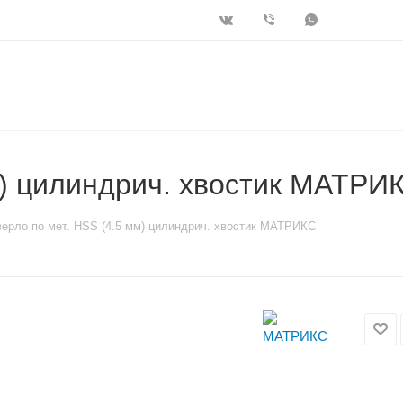
м) цилиндрич. хвостик МАТРИ
ерло по мет. HSS (4.5 мм) цилиндрич. хвостик МАТРИКС