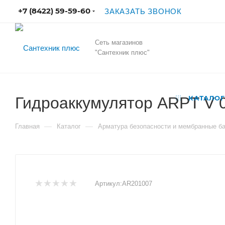
+7 (8422) 59-59-60
ЗАКАЗАТЬ ЗВОНОК
Сеть магазинов
"Сантехник плюс"
Гидроаккумулятор ARPT V 0
КАТАЛОГ
—
—
Главная
Каталог
Арматура безопасности и мембранные б
Артикул:
AR201007