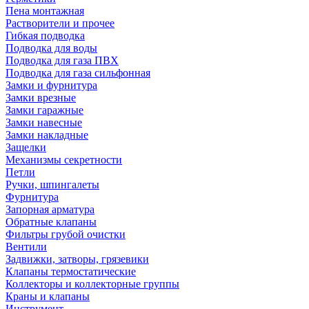
Пена монтажная
Растворители и прочее
Гибкая подводка
Подводка для воды
Подводка для газа ПВХ
Подводка для газа сильфонная
Замки и фурнитура
Замки врезные
Замки гаражные
Замки навесные
Замки накладные
Защелки
Механизмы секретности
Петли
Ручки, шпингалеты
Фурнитура
Запорная арматура
Обратные клапаны
Фильтры грубой очистки
Вентили
Задвижки, затворы, грязевики
Клапаны термостатические
Коллекторы и коллекторные группы
Краны и клапаны
Инструмент