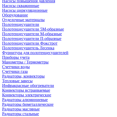
Насосы повышения давления
Насосы скважинные
Насосы циркуляционные
Оборудование
Отделочные материалы
Полотенцесушители
Полотенцесушители 5М-образные
Полотенцесушители М-образные
Полотенцесушители П-образные
Полотенцесушители Фокстрот
Полотенцесушитель Лесенка
Фурнитура для полотенцесушителей
Приборы учета
Манометры / Термометры
Счетчики воды
Счетчики газа
Радиаторы, конвекторы
Тепловые завесы
Инфракрасные обогреватели
Конвекторы встраиваемые
Конвекторы электрические
Радиаторы алюминиевые
Радиаторы биметаллические
Радиаторы масляные
Радиаторы стальные