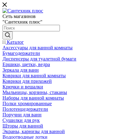
Сеть магазинов
"Сантехник плюс"
Каталог
Аксессуары для ванной комнаты
Бумагодержатели
Диспенсеры для туалетной бумаги
Ершики, щетки, ведра
Зеркала для ванн
Коврики для ванной комнаты
Коврики для прихожей
Крючки и вешалки
Мыльницы, корзины, стаканы
Наборы для ванной комнаты
Полки хромированные
Полотенцедержатели
Поручни для ванн
Сушилки для рук
Шторы для ванной
Экраны, карнизы для ванной
Водоотводные лотки