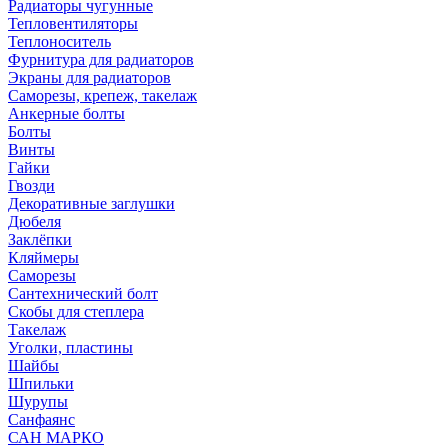
Радиаторы чугунные
Тепловентиляторы
Теплоноситель
Фурнитура для радиаторов
Экраны для радиаторов
Саморезы, крепеж, такелаж
Анкерные болты
Болты
Винты
Гайки
Гвозди
Декоративные заглушки
Дюбеля
Заклёпки
Кляймеры
Саморезы
Сантехнический болт
Скобы для степлера
Такелаж
Уголки, пластины
Шайбы
Шпильки
Шурупы
Санфаянс
САН МАРКО