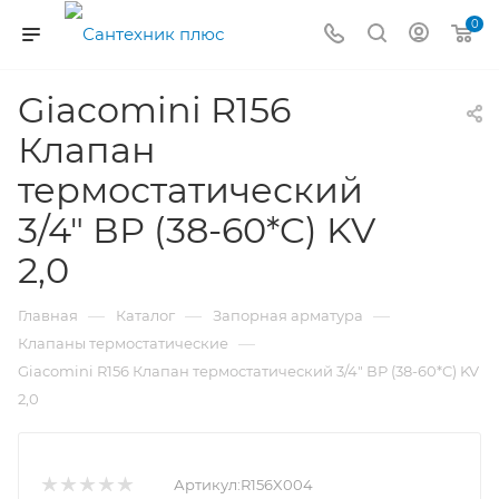
0
Giacomini R156
Клапан
термостатический
3/4" ВР (38-60*C) KV
2,0
—
—
—
Главная
Каталог
Запорная арматура
—
Клапаны термостатические
Giacomini R156 Клапан термостатический 3/4" ВР (38-60*C) KV
2,0
Артикул:
R156X004