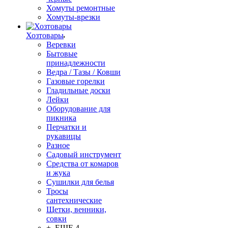
Хомуты ремонтные
Хомуты-врезки
Хозтовары
Веревки
Бытовые
принадлежности
Ведра / Тазы / Ковши
Газовые горелки
Гладильные доски
Лейки
Оборудование для
пикника
Перчатки и
рукавицы
Разное
Садовый инструмент
Средства от комаров
и жука
Сушилки для белья
Тросы
сантехнические
Щетки, венники,
совки
+ ЕЩЕ 4