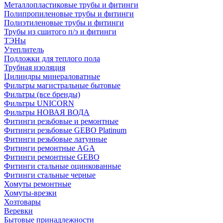
Металлопластиковые трубы и фитинги
Полипропиленовые трубы и фитинги
Полиэтиленовые трубы и фитинги
Трубы из сшитого п/э и фитинги
ТЭНы
Утеплитель
Подложки для теплого пола
Трубная изоляция
Цилиндры минераловатные
Фильтры магистральные бытовые
Фильтры (все бренды)
Фильтры UNICORN
Фильтры НОВАЯ ВОДА
Фитинги резьбовые и ремонтные
Фитинги резьбовые GEBO Platinum
Фитинги резьбовые латунные
Фитинги ремонтные AGA
Фитинги ремонтные GEBO
Фитинги стальные оцинкованные
Фитинги стальные черные
Хомуты ремонтные
Хомуты-врезки
Хозтовары
Веревки
Бытовые принадлежности