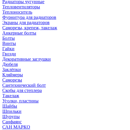
Радиаторы чугунные
Тепловентиляторы
Теплоноситель
Фурнитура для радиаторов
Экраны для радиаторов
Саморезы, крепеж, такелаж
Анкерные болты
Болты
Винты
Гайки
Гвозди
Декоративные заглушки
Дюбеля
Заклёпки
Кляймеры
Саморезы
Сантехнический болт
Скобы для степлера
Такелаж
Уголки, пластины
Шайбы
Шпильки
Шурупы
Санфаянс
САН МАРКО