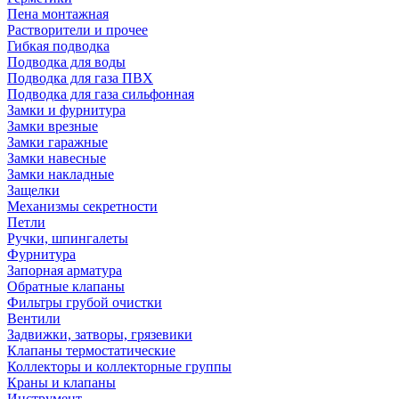
Пена монтажная
Растворители и прочее
Гибкая подводка
Подводка для воды
Подводка для газа ПВХ
Подводка для газа сильфонная
Замки и фурнитура
Замки врезные
Замки гаражные
Замки навесные
Замки накладные
Защелки
Механизмы секретности
Петли
Ручки, шпингалеты
Фурнитура
Запорная арматура
Обратные клапаны
Фильтры грубой очистки
Вентили
Задвижки, затворы, грязевики
Клапаны термостатические
Коллекторы и коллекторные группы
Краны и клапаны
Инструмент