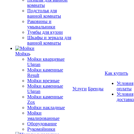
комнаты
Подстолья для
ванной комнаты
Раковины и
умывальники
Тумбы для кухни
Шкафы и зеркала для
ванной комнаты
Мойки
Мойки кварцевые
Ulgran
Мойки каменные
Как купить
Result
Мойки врезные
Условия
Мойки каменные
Услуги
Бренды
оплаты
Ulgran
Условия
Мойки каменные
доставк
Zox
Мойки накладные
Мойки
эмалированные
Оборудование
Рукомойники