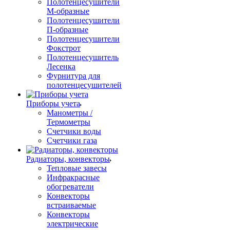
Полотенцесушители
М-образные
Полотенцесушители
П-образные
Полотенцесушители
Фокстрот
Полотенцесушитель
Лесенка
Фурнитура для
полотенцесушителей
Приборы учета
Манометры /
Термометры
Счетчики воды
Счетчики газа
Радиаторы, конвекторы
Тепловые завесы
Инфракрасные
обогреватели
Конвекторы
встраиваемые
Конвекторы
электрические