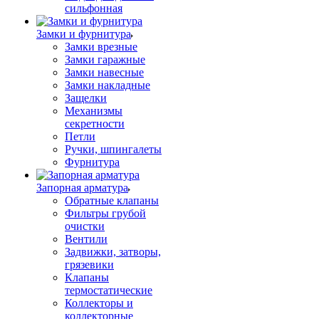
сильфонная
Замки и фурнитура
Замки врезные
Замки гаражные
Замки навесные
Замки накладные
Защелки
Механизмы
секретности
Петли
Ручки, шпингалеты
Фурнитура
Запорная арматура
Обратные клапаны
Фильтры грубой
очистки
Вентили
Задвижки, затворы,
грязевики
Клапаны
термостатические
Коллекторы и
коллекторные