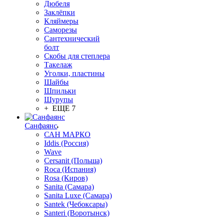
Дюбеля
Заклёпки
Кляймеры
Саморезы
Сантехнический
болт
Скобы для степлера
Такелаж
Уголки, пластины
Шайбы
Шпильки
Шурупы
+ ЕЩЕ 7
Санфаянс
САН МАРКО
Iddis (Россия)
Wave
Cersanit (Польша)
Roca (Испания)
Rosa (Киров)
Sanita (Самара)
Sanita Luxe (Самара)
Santek (Чебоксары)
Santeri (Воротынск)