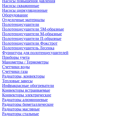
Насосы повышения давления
Насосы скважинные
Насосы циркуляционные
Оборудование
Отделочные материалы
Полотенцесушители
Полотенцесушители 5М-образные
Полотенцесушители М-образные
Полотенцесушители П-образные
Полотенцесушители Фокстрот
Полотенцесушитель Лесенка
Фурнитура для полотенцесушителей
Приборы учета
Манометры / Термометры
Счетчики воды
Счетчики газа
Радиаторы, конвекторы
Тепловые завесы
Инфракрасные обогреватели
Конвекторы встраиваемые
Конвекторы электрические
Радиаторы алюминиевые
Радиаторы биметаллические
Радиаторы масляные
Радиаторы стальные