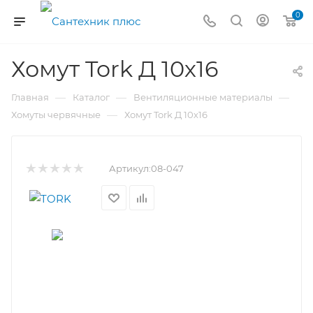
0
Хомут Tork Д 10х16
—
—
—
Главная
Каталог
Вентиляционные материалы
—
Хомуты червячные
Хомут Tork Д 10х16
Артикул:
08-047