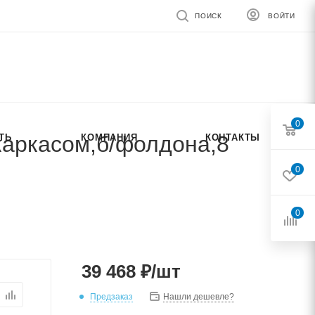
ПОИСК
ВОЙТИ
0
каркасом,б/фолдона,8
ТЬ
КОМПАНИЯ
КОНТАКТЫ
0
0
39 468
₽
/шт
Предзаказ
Нашли дешевле?