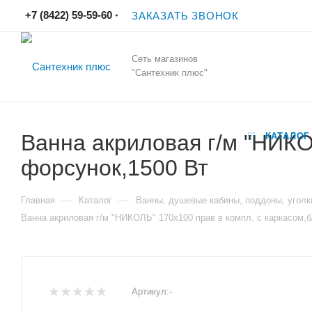
+7 (8422) 59-59-60
ЗАКАЗАТЬ ЗВОНОК
Сеть магазинов
"Сантехник плюс"
Ванна акриловая г/м "НИКО
КАТАЛОГ
форсунок,1500 Вт
—
—
Главная
Каталог
Ванны, душевые кабины, поддоны, уголк
Ванна акриловая г/м "НИКОЛЬ" 170х100 прав в компл. с каркасом,
Артикул:
-