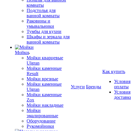
комнаты
Подстолья для
ванной комнаты
Раковины и
умывальники
Тумбы для кухни
Шкафы и зеркала для
ванной комнаты
Мойки
Мойки кварцевые
Ulgran
Мойки каменные
Как купить
Result
Мойки врезные
Условия
Мойки каменные
Услуги
Бренды
оплаты
Ulgran
Условия
Мойки каменные
доставк
Zox
Мойки накладные
Мойки
эмалированные
Оборудование
Рукомойники