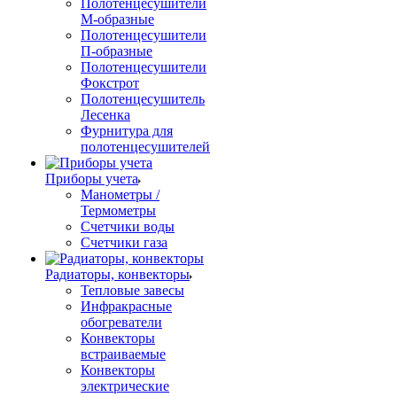
Полотенцесушители
М-образные
Полотенцесушители
П-образные
Полотенцесушители
Фокстрот
Полотенцесушитель
Лесенка
Фурнитура для
полотенцесушителей
Приборы учета
Манометры /
Термометры
Счетчики воды
Счетчики газа
Радиаторы, конвекторы
Тепловые завесы
Инфракрасные
обогреватели
Конвекторы
встраиваемые
Конвекторы
электрические