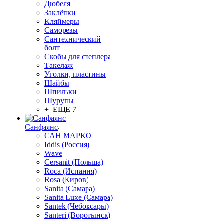
Дюбеля
Заклёпки
Кляймеры
Саморезы
Сантехнический
болт
Скобы для степлера
Такелаж
Уголки, пластины
Шайбы
Шпильки
Шурупы
+ ЕЩЕ 7
Санфаянс
САН МАРКО
Iddis (Россия)
Wave
Cersanit (Польша)
Roca (Испания)
Rosa (Киров)
Sanita (Самара)
Sanita Luxe (Самара)
Santek (Чебоксары)
Santeri (Воротынск)