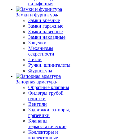
сильфонная
Замки и фурнитура
Замки врезные
Замки гаражные
Замки навесные
Замки накладные
Защелки
Механизмы
секретности
Петли
Ручки, шпингалеты
Фурнитура
Запорная арматура
Обратные клапаны
Фильтры грубой
очистки
Вентили
Задвижки, затворы,
грязевики
Клапаны
термостатические
Коллекторы и
коллекторные