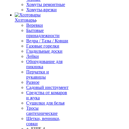
Хомуты ремонтные
Хомуты-врезки
Хозтовары
Веревки
Бытовые
принадлежности
Ведра / Тазы / Ковши
Газовые горелки
Гладильные доски
Лейки
Оборудование для
пикника
Перчатки и
рукавицы
Разное
Садовый инструмент
Средства от комаров
и жука
Сушилки для белья
Тросы
сантехнические
Щетки, венники,
совки
+ ЕЩЕ 4