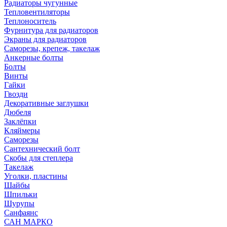
Радиаторы чугунные
Тепловентиляторы
Теплоноситель
Фурнитура для радиаторов
Экраны для радиаторов
Саморезы, крепеж, такелаж
Анкерные болты
Болты
Винты
Гайки
Гвозди
Декоративные заглушки
Дюбеля
Заклёпки
Кляймеры
Саморезы
Сантехнический болт
Скобы для степлера
Такелаж
Уголки, пластины
Шайбы
Шпильки
Шурупы
Санфаянс
САН МАРКО