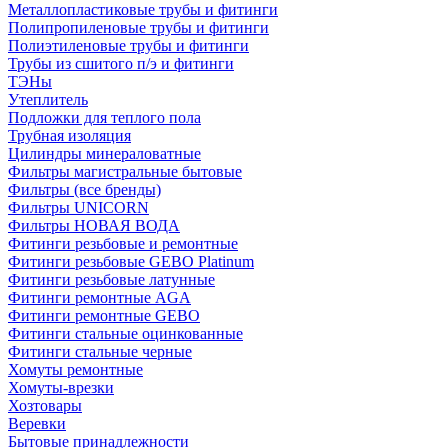
Металлопластиковые трубы и фитинги
Полипропиленовые трубы и фитинги
Полиэтиленовые трубы и фитинги
Трубы из сшитого п/э и фитинги
ТЭНы
Утеплитель
Подложки для теплого пола
Трубная изоляция
Цилиндры минераловатные
Фильтры магистральные бытовые
Фильтры (все бренды)
Фильтры UNICORN
Фильтры НОВАЯ ВОДА
Фитинги резьбовые и ремонтные
Фитинги резьбовые GEBO Platinum
Фитинги резьбовые латунные
Фитинги ремонтные AGA
Фитинги ремонтные GEBO
Фитинги стальные оцинкованные
Фитинги стальные черные
Хомуты ремонтные
Хомуты-врезки
Хозтовары
Веревки
Бытовые принадлежности