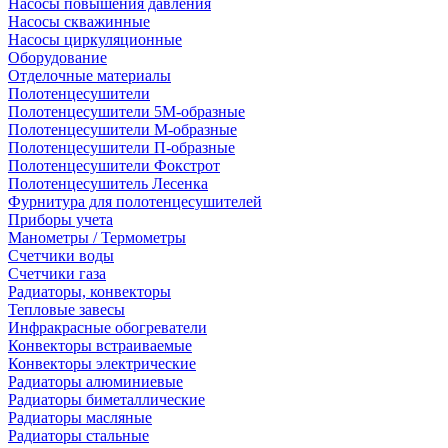
Насосы повышения давления
Насосы скважинные
Насосы циркуляционные
Оборудование
Отделочные материалы
Полотенцесушители
Полотенцесушители 5М-образные
Полотенцесушители М-образные
Полотенцесушители П-образные
Полотенцесушители Фокстрот
Полотенцесушитель Лесенка
Фурнитура для полотенцесушителей
Приборы учета
Манометры / Термометры
Счетчики воды
Счетчики газа
Радиаторы, конвекторы
Тепловые завесы
Инфракрасные обогреватели
Конвекторы встраиваемые
Конвекторы электрические
Радиаторы алюминиевые
Радиаторы биметаллические
Радиаторы масляные
Радиаторы стальные