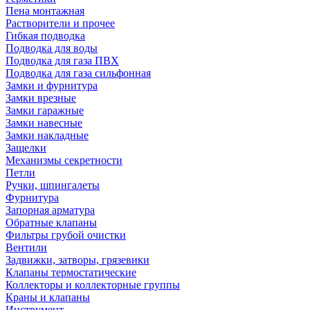
Пена монтажная
Растворители и прочее
Гибкая подводка
Подводка для воды
Подводка для газа ПВХ
Подводка для газа сильфонная
Замки и фурнитура
Замки врезные
Замки гаражные
Замки навесные
Замки накладные
Защелки
Механизмы секретности
Петли
Ручки, шпингалеты
Фурнитура
Запорная арматура
Обратные клапаны
Фильтры грубой очистки
Вентили
Задвижки, затворы, грязевики
Клапаны термостатические
Коллекторы и коллекторные группы
Краны и клапаны
Инструмент