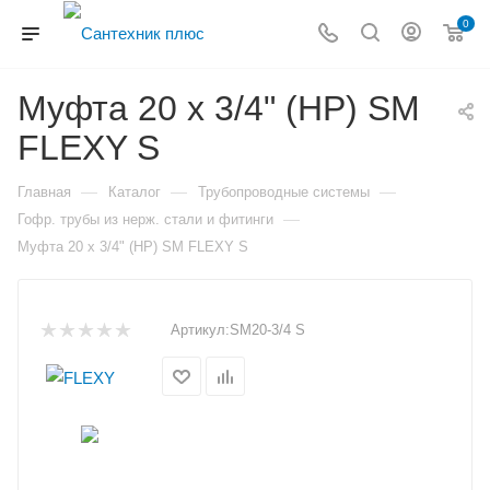
0
Муфта 20 х 3/4" (НР) SM
FLEXY S
—
—
—
Главная
Каталог
Трубопроводные системы
—
Гофр. трубы из нерж. стали и фитинги
Муфта 20 х 3/4" (НР) SM FLEXY S
Артикул:
SM20-3/4 S