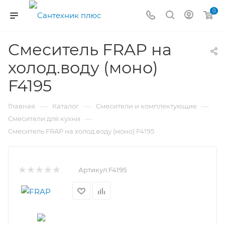
0
Смеситель FRAP на
холод.воду (моно)
F4195
—
—
—
Главная
Каталог
Смесители и комплектующие
—
Смесители для кухни
Смеситель FRAP на холод.воду (моно) F4195
Артикул:
F4195