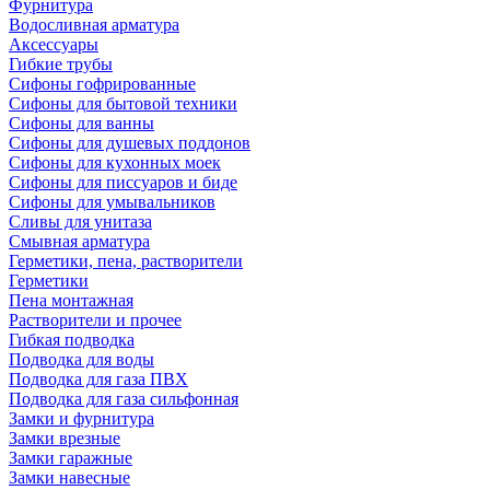
Фурнитура
Водосливная арматура
Аксессуары
Гибкие трубы
Сифоны гофрированные
Сифоны для бытовой техники
Сифоны для ванны
Сифоны для душевых поддонов
Сифоны для кухонных моек
Сифоны для писсуаров и биде
Сифоны для умывальников
Сливы для унитаза
Смывная арматура
Герметики, пена, растворители
Герметики
Пена монтажная
Растворители и прочее
Гибкая подводка
Подводка для воды
Подводка для газа ПВХ
Подводка для газа сильфонная
Замки и фурнитура
Замки врезные
Замки гаражные
Замки навесные