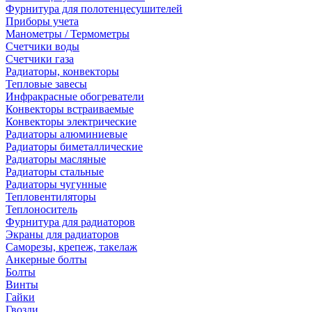
Фурнитура для полотенцесушителей
Приборы учета
Манометры / Термометры
Счетчики воды
Счетчики газа
Радиаторы, конвекторы
Тепловые завесы
Инфракрасные обогреватели
Конвекторы встраиваемые
Конвекторы электрические
Радиаторы алюминиевые
Радиаторы биметаллические
Радиаторы масляные
Радиаторы стальные
Радиаторы чугунные
Тепловентиляторы
Теплоноситель
Фурнитура для радиаторов
Экраны для радиаторов
Саморезы, крепеж, такелаж
Анкерные болты
Болты
Винты
Гайки
Гвозди