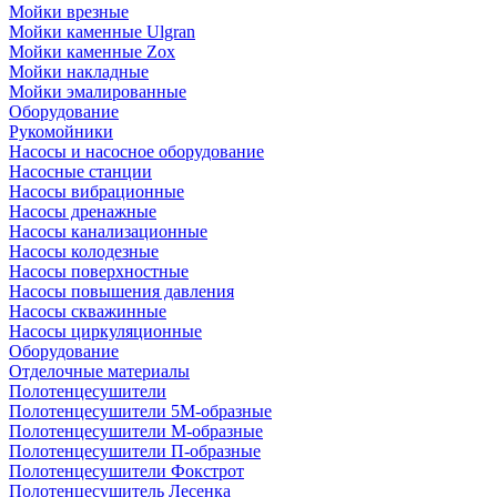
Мойки врезные
Мойки каменные Ulgran
Мойки каменные Zox
Мойки накладные
Мойки эмалированные
Оборудование
Рукомойники
Насосы и насосное оборудование
Насосные станции
Насосы вибрационные
Насосы дренажные
Насосы канализационные
Насосы колодезные
Насосы поверхностные
Насосы повышения давления
Насосы скважинные
Насосы циркуляционные
Оборудование
Отделочные материалы
Полотенцесушители
Полотенцесушители 5М-образные
Полотенцесушители М-образные
Полотенцесушители П-образные
Полотенцесушители Фокстрот
Полотенцесушитель Лесенка