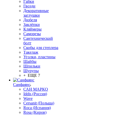
Гайки
Гвозди
Декоративные
заглушки
Дюбеля
Заклёпки
Кляймеры
Саморезы
Сантехнический
болт
Скобы для степлера
Такелаж
Уголки, пластины
Шайбы
Шпильки
Шурупы
+ ЕЩЕ 7
Санфаянс
САН МАРКО
Iddis (Россия)
Wave
Cersanit (Польша)
Roca (Испания)
Rosa (Киров)