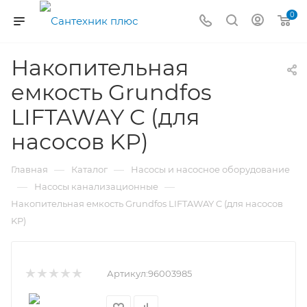
0
Накопительная
емкость Grundfos
LIFTAWAY C (для
насосов KP)
—
—
Главная
Каталог
Насосы и насосное оборудование
—
—
Насосы канализационные
Накопительная емкость Grundfos LIFTAWAY C (для насосов
KP)
Артикул:
96003985