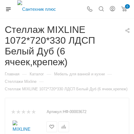
0
Стеллаж MIXLINE
1072*720*330 ЛДСП
Белый Дуб (6
ячеек,крепеж)
—
—
—
Главная
Каталог
Мебель для ванной и кухни
—
Стеллажи Mixline
Стеллаж MIXLINE 1072*720*330 ЛДСП Белый Дуб (6 ячеек,крепеж)
Артикул:
НФ-00003672