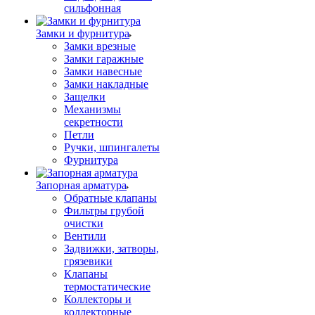
сильфонная
Замки и фурнитура
Замки врезные
Замки гаражные
Замки навесные
Замки накладные
Защелки
Механизмы
секретности
Петли
Ручки, шпингалеты
Фурнитура
Запорная арматура
Обратные клапаны
Фильтры грубой
очистки
Вентили
Задвижки, затворы,
грязевики
Клапаны
термостатические
Коллекторы и
коллекторные