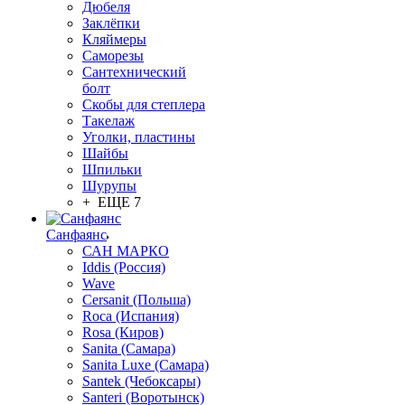
Дюбеля
Заклёпки
Кляймеры
Саморезы
Сантехнический
болт
Скобы для степлера
Такелаж
Уголки, пластины
Шайбы
Шпильки
Шурупы
+ ЕЩЕ 7
Санфаянс
САН МАРКО
Iddis (Россия)
Wave
Cersanit (Польша)
Roca (Испания)
Rosa (Киров)
Sanita (Самара)
Sanita Luxe (Самара)
Santek (Чебоксары)
Santeri (Воротынск)