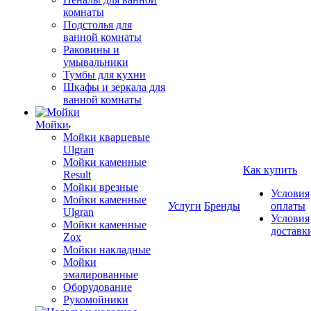
комнаты
Подстолья для
ванной комнаты
Раковины и
умывальники
Тумбы для кухни
Шкафы и зеркала для
ванной комнаты
Мойки
Мойки кварцевые
Ulgran
Мойки каменные
Как купить
Result
Мойки врезные
Условия
Мойки каменные
Услуги
Бренды
оплаты
Ulgran
Условия
Мойки каменные
доставк
Zox
Мойки накладные
Мойки
эмалированные
Оборудование
Рукомойники