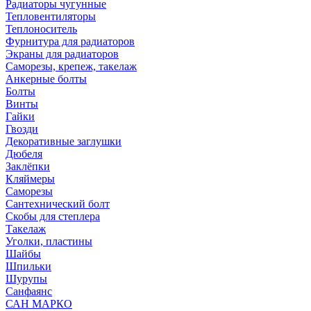
Радиаторы чугунные
Тепловентиляторы
Теплоноситель
Фурнитура для радиаторов
Экраны для радиаторов
Саморезы, крепеж, такелаж
Анкерные болты
Болты
Винты
Гайки
Гвозди
Декоративные заглушки
Дюбеля
Заклёпки
Кляймеры
Саморезы
Сантехнический болт
Скобы для степлера
Такелаж
Уголки, пластины
Шайбы
Шпильки
Шурупы
Санфаянс
САН МАРКО