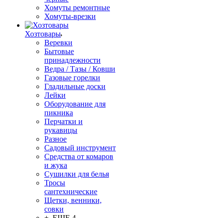
Хомуты ремонтные
Хомуты-врезки
Хозтовары
Веревки
Бытовые
принадлежности
Ведра / Тазы / Ковши
Газовые горелки
Гладильные доски
Лейки
Оборудование для
пикника
Перчатки и
рукавицы
Разное
Садовый инструмент
Средства от комаров
и жука
Сушилки для белья
Тросы
сантехнические
Щетки, венники,
совки
+ ЕЩЕ 4