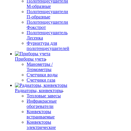
Полотенцесушители
М-образные
Полотенцесушители
П-образные
Полотенцесушители
Фокстрот
Полотенцесушитель
Лесенка
Фурнитура для
полотенцесушителей
Приборы учета
Манометры /
Термометры
Счетчики воды
Счетчики газа
Радиаторы, конвекторы
Тепловые завесы
Инфракрасные
обогреватели
Конвекторы
встраиваемые
Конвекторы
электрические