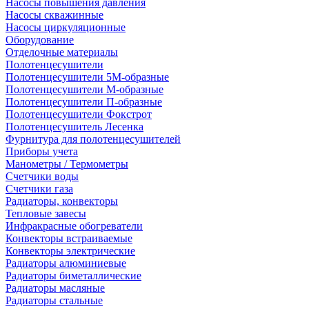
Насосы повышения давления
Насосы скважинные
Насосы циркуляционные
Оборудование
Отделочные материалы
Полотенцесушители
Полотенцесушители 5М-образные
Полотенцесушители М-образные
Полотенцесушители П-образные
Полотенцесушители Фокстрот
Полотенцесушитель Лесенка
Фурнитура для полотенцесушителей
Приборы учета
Манометры / Термометры
Счетчики воды
Счетчики газа
Радиаторы, конвекторы
Тепловые завесы
Инфракрасные обогреватели
Конвекторы встраиваемые
Конвекторы электрические
Радиаторы алюминиевые
Радиаторы биметаллические
Радиаторы масляные
Радиаторы стальные