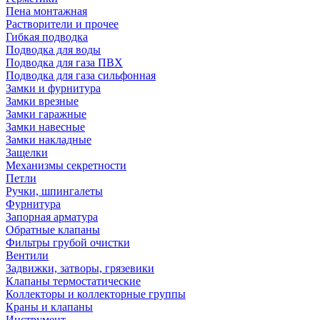
Пена монтажная
Растворители и прочее
Гибкая подводка
Подводка для воды
Подводка для газа ПВХ
Подводка для газа сильфонная
Замки и фурнитура
Замки врезные
Замки гаражные
Замки навесные
Замки накладные
Защелки
Механизмы секретности
Петли
Ручки, шпингалеты
Фурнитура
Запорная арматура
Обратные клапаны
Фильтры грубой очистки
Вентили
Задвижки, затворы, грязевики
Клапаны термостатические
Коллекторы и коллекторные группы
Краны и клапаны
Инструмент