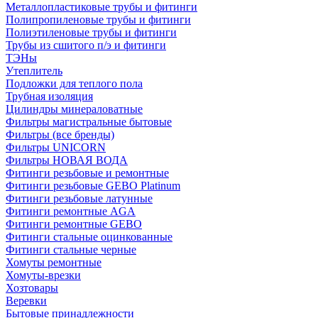
Металлопластиковые трубы и фитинги
Полипропиленовые трубы и фитинги
Полиэтиленовые трубы и фитинги
Трубы из сшитого п/э и фитинги
ТЭНы
Утеплитель
Подложки для теплого пола
Трубная изоляция
Цилиндры минераловатные
Фильтры магистральные бытовые
Фильтры (все бренды)
Фильтры UNICORN
Фильтры НОВАЯ ВОДА
Фитинги резьбовые и ремонтные
Фитинги резьбовые GEBO Platinum
Фитинги резьбовые латунные
Фитинги ремонтные AGA
Фитинги ремонтные GEBO
Фитинги стальные оцинкованные
Фитинги стальные черные
Хомуты ремонтные
Хомуты-врезки
Хозтовары
Веревки
Бытовые принадлежности