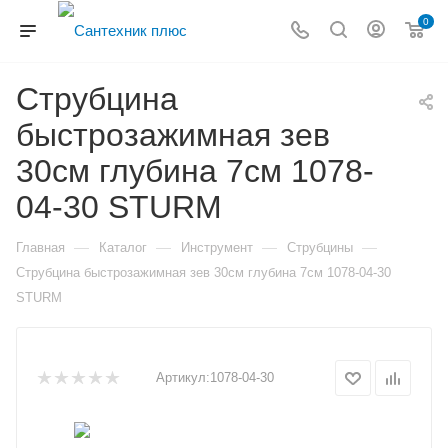
0
Струбцина
быстрозажимная зев
30см глубина 7см 1078-
04-30 STURM
—
—
—
—
Главная
Каталог
Инструмент
Струбцины
Струбцина быстрозажимная зев 30см глубина 7см 1078-04-30
STURM
Артикул:
1078-04-30